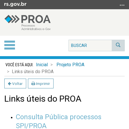
Ir
para
o
conteúdo
Ir
para
Alterna
o
Bus
a
menu
navegação
Ir
Início
Inicial
Projeto PROA
para
do
Links úteis do PROA
a
conteúdo
busca
Voltar
Imprimir
Links úteis do PROA
Consulta Pública processos
SPI/PROA