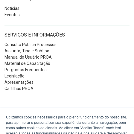
Notícias
Eventos
SERVIÇOS E INFORMAÇÕES
Consulta Pública Processos
Assunto, Tipo e Subtipo
Manual do Usuário PROA
Material de Capacitação
Perguntas Frequentes
Legislação
Apresentações
Cartilhas PROA
PROCERGS
Utilizamos cookies necessários para o pleno funcionamento do nosso site,
para aprimorar e personalizar sua experiência durante a navegação, bem
Praça dos Açorianos S/N
Ver no mapa
como outros cookies adicionais. Ao clicar em "Aceitar Todos", você terá
Centro Histórico
acesso a todas as funcionalidades da página e nos ajudará a desenvolver